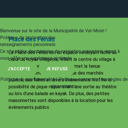
Bienvenue sur le site de la Municipalité de Val-Morin !
Politique de protection des
Place des Férias
renseignements personnels
Ce site utilise des témoins de navigation essentiels visant à
La Place des Férias est un espace verdoyant niché au
vous offrir une expérience optimale.
cœur du noyau villageois, reliant le centre du village à
la rivière du Nord. Cet endroit permet la tenue
J'ACCEPTE
JE REFUSE
d'activités d'envergure, telles que des marchés
Politique de confidentialité
|
Politique concernant les règles de
publics, des foires et divers événements. Il offre la
gouvernance
possibilité de pique-niquer avant une sortie au théâtre
ou lors d'une balade en kayak. De plus, des petites
maisonnettes sont disponibles à la location pour les
événements publics