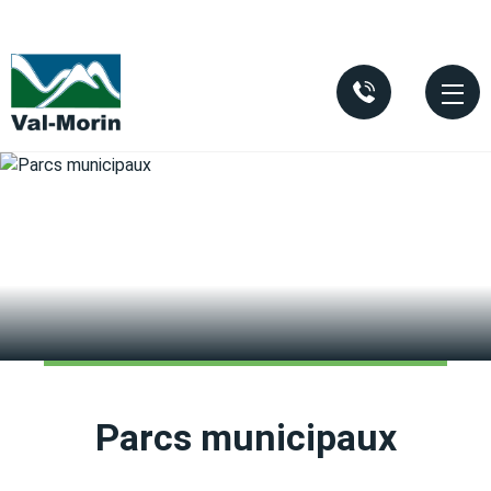
Aller au contenu principal
Parcs municipaux