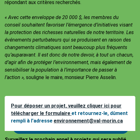
répondant aux critères recherchés.
« Avec cette enveloppe de 20 000 $, les membres du
conseil souhaitent favoriser l’émergence d’initiatives visant
la protection des richesses naturelles de notre territoire. Les
événements perturbateurs qui se produisent en raison des
changements climatiques sont beaucoup plus fréquents
qu’auparavant. Il est donc de notre devoir, à tout un chacun,
d’agir afin de protéger l’environnement, mais également de
sensibiliser la population à l’importance de passer à
l’action »,
souligne le maire, monsieur Pierre Asselin.
Pour déposer un projet, veuillez cliquer ici pour
télécharger le formulaire
et retournez-le, dûment
rempli à l'adresse
environnement@val-morin.ca
Surveillez le prochain appel à projets qui sera publié