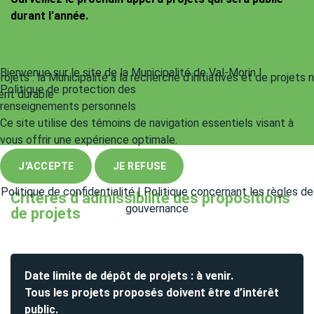
durant l'année.
Bienvenue sur le site de la Municipalité de Val-Morin !
Politique de protection des
renseignements personnels
Ce site utilise des témoins de navigation essentiels visant à
vous offrir une expérience optimale.
J'ACCEPTE
JE REFUSE
Politique de confidentialité
|
Politique concernant les règles de
Critères d’admissibilité des propositions
gouvernance
de projets
Date limite de dépôt de projets : à venir.
Tous les projets proposés doivent être d’intérêt
public.