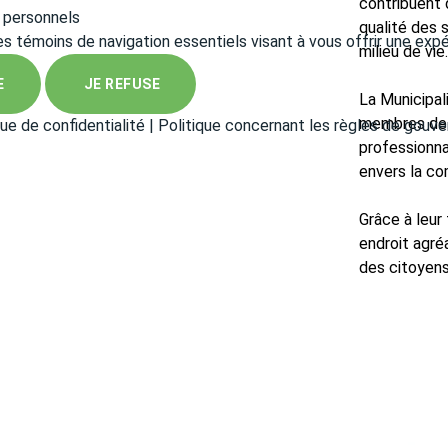
contribuent 
 personnels
qualité des 
des témoins de navigation essentiels visant à vous offrir une exp
milieu de vie
E
JE REFUSE
La Municipal
membres de l
que de confidentialité
|
Politique concernant les règles de gouv
professionn
envers la c
Grâce à leur
endroit agré
des citoyens