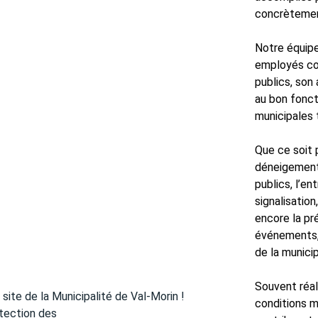
concrètement
Notre équip
employés col
publics, son 
au bon fonct
municipales 
Que ce soit p
déneigement 
publics, l’en
signalisatio
encore la pré
événements, 
de la municip
Souvent réali
 site de la Municipalité de Val-Morin !
conditions m
otection des