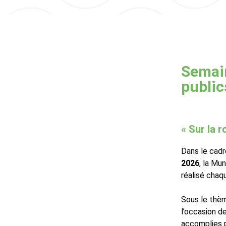
Semain
public
« Sur la 
Dans le cadr
2026
, la Mun
réalisé chaqu
Sous le th
l’occasion d
accomplies 