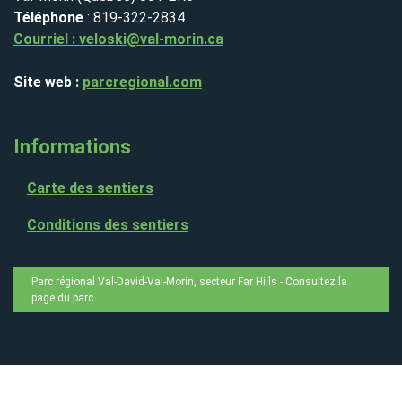
Téléphone
: 819-322-2834
Courriel :
veloski@val-morin.ca
Site web :
parcregional.com
Informations
Carte des sentiers
Conditions des sentiers
Parc régional Val-David-Val-Morin, secteur Far Hills -
Consultez la
page du parc