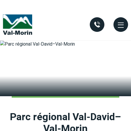
Aller au contenu principal
Parc régional Val-David–
Val-Morin