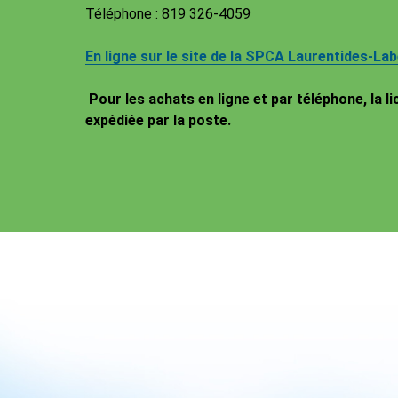
Téléphone : 819 326-4059
En ligne sur le site de la SPCA Laurentides-Lab
Pour les achats en ligne et par téléphone, la l
expédiée par la poste.