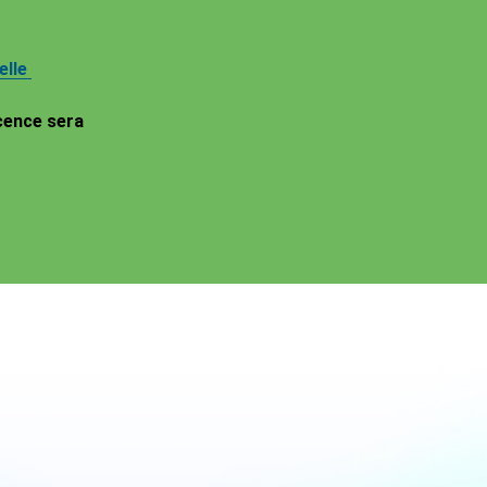
elle
icence sera