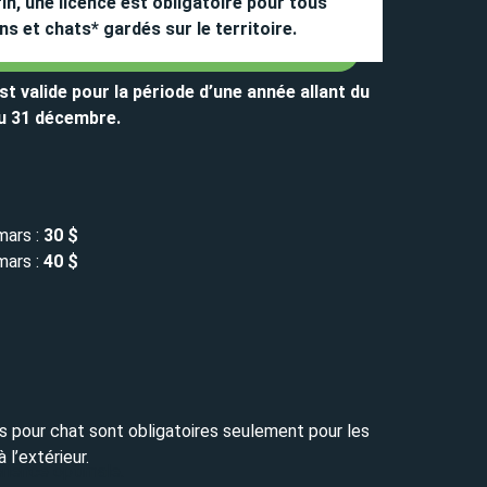
in, une licence est obligatoire pour tous
ns et chats* gardés sur le territoire.
st valide pour la période d’une année allant du
au 31 décembre.
ars :
30 $
ars :
40 $
s pour chat sont obligatoires seulement pour les
 l’extérieur.
érience optimale.