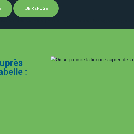
E
JE REFUSE
que de confidentialité
|
Politique concernant les règles de gouv
auprès
belle :