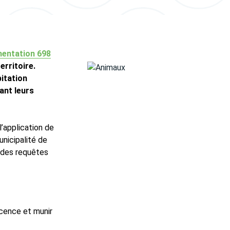
entation 698
rritoire.
itation
ant leurs
’application de
unicipalité de
t des requêtes
icence et munir