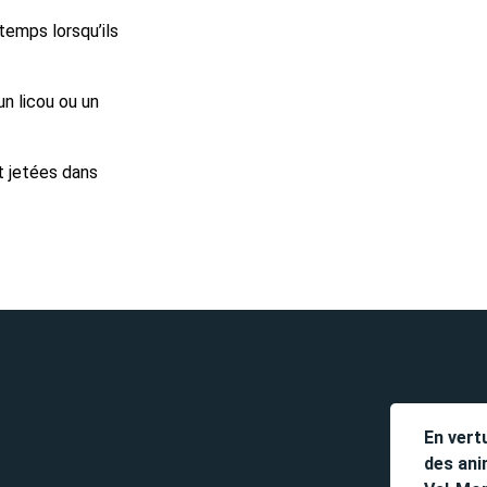
temps lorsqu’ils
n licou ou un
t jetées dans
En vert
des ani