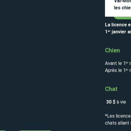
Val-Mor
les chie
La licence e
1
janvier 
er
Chien
Avant le 1
m
er
Après le 1
m
er
Chat
30 $
à vie
 site de la Municipalité de Val-Morin !
otection des
*Les licence
 personnels
chats allant à
des témoins de navigation essentiels visant à vous offrir une exp