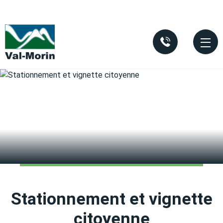
Aller au contenu principal
Stationnement et vignette
citoyenne