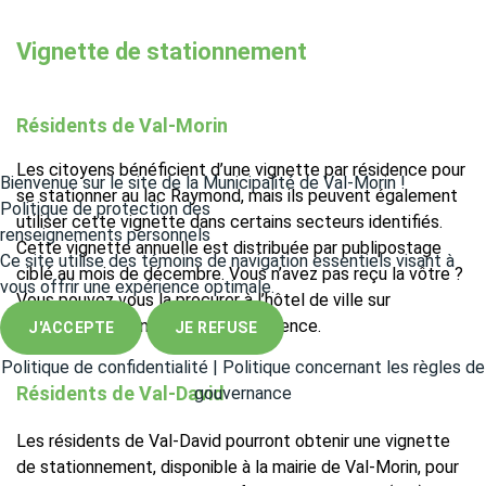
Vignette de stationnement
Résidents de Val-Morin
Les citoyens bénéficient d’une vignette par résidence pour
Bienvenue sur le site de la Municipalité de Val-Morin !
se stationner au lac Raymond, mais ils peuvent également
Politique de protection des
utiliser cette vignette dans certains secteurs identifiés.
renseignements personnels
Cette vignette annuelle est distribuée par publipostage
Ce site utilise des témoins de navigation essentiels visant à
ciblé au mois de décembre. Vous n’avez pas reçu la vôtre ?
vous offrir une expérience optimale.
Vous pouvez vous la procurer à l’hôtel de ville sur
présentation d'une preuve de résidence.
J'ACCEPTE
JE REFUSE
Politique de confidentialité
|
Politique concernant les règles de
Résidents de Val-David
gouvernance
Les résidents de Val-David pourront obtenir une vignette
de stationnement, disponible à la mairie de Val-Morin, pour